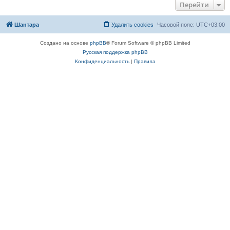
Перейти
Шантара
Удалить cookies
Часовой пояс:
UTC+03:00
Создано на основе
phpBB
® Forum Software © phpBB Limited
Русская поддержка phpBB
Конфиденциальность
|
Правила