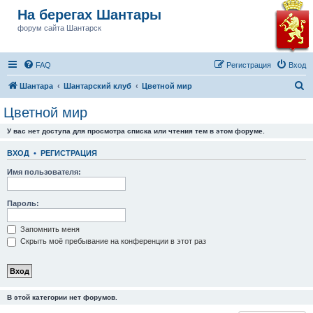
На берегах Шантары
форум сайта Шантарск
FAQ
Регистрация
Вход
П
Шантара
Шантарский клуб
Цветной мир
о
Цветной мир
и
У вас нет доступа для просмотра списка или чтения тем в этом форуме.
с
к
ВХОД
•
РЕГИСТРАЦИЯ
Имя пользователя:
Пароль:
Запомнить меня
Скрыть моё пребывание на конференции в этот раз
В этой категории нет форумов.