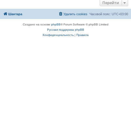
Перейти
Шантара
Удалить cookies
Часовой пояс:
UTC+03:00
Создано на основе
phpBB
® Forum Software © phpBB Limited
Русская поддержка phpBB
Конфиденциальность
|
Правила