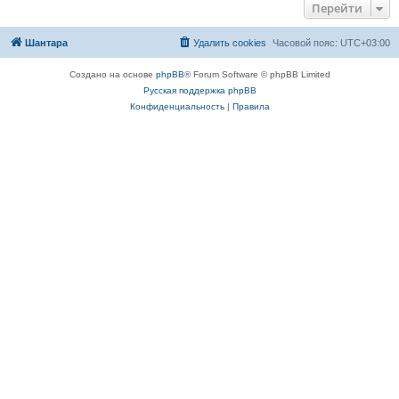
Перейти
Шантара
Удалить cookies
Часовой пояс:
UTC+03:00
Создано на основе
phpBB
® Forum Software © phpBB Limited
Русская поддержка phpBB
Конфиденциальность
|
Правила