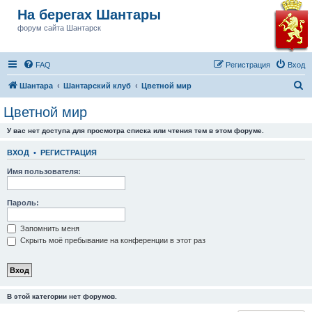
На берегах Шантары
форум сайта Шантарск
FAQ
Регистрация
Вход
П
Шантара
Шантарский клуб
Цветной мир
о
Цветной мир
и
У вас нет доступа для просмотра списка или чтения тем в этом форуме.
с
к
ВХОД
•
РЕГИСТРАЦИЯ
Имя пользователя:
Пароль:
Запомнить меня
Скрыть моё пребывание на конференции в этот раз
В этой категории нет форумов.