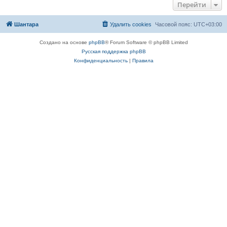
Перейти
Шантара
Удалить cookies
Часовой пояс:
UTC+03:00
Создано на основе
phpBB
® Forum Software © phpBB Limited
Русская поддержка phpBB
Конфиденциальность
|
Правила