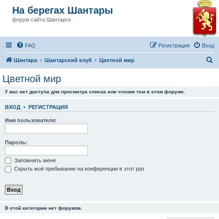
На берегах Шантары
форум сайта Шантарск
FAQ
Регистрация
Вход
П
Шантара
Шантарский клуб
Цветной мир
о
Цветной мир
и
У вас нет доступа для просмотра списка или чтения тем в этом форуме.
с
к
ВХОД
•
РЕГИСТРАЦИЯ
Имя пользователя:
Пароль:
Запомнить меня
Скрыть моё пребывание на конференции в этот раз
В этой категории нет форумов.