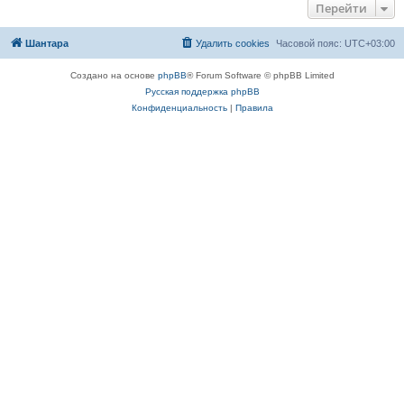
Перейти
Шантара
Удалить cookies
Часовой пояс:
UTC+03:00
Создано на основе
phpBB
® Forum Software © phpBB Limited
Русская поддержка phpBB
Конфиденциальность
|
Правила