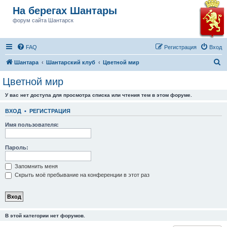
На берегах Шантары
форум сайта Шантарск
FAQ
Регистрация
Вход
П
Шантара
Шантарский клуб
Цветной мир
о
Цветной мир
и
У вас нет доступа для просмотра списка или чтения тем в этом форуме.
с
к
ВХОД
•
РЕГИСТРАЦИЯ
Имя пользователя:
Пароль:
Запомнить меня
Скрыть моё пребывание на конференции в этот раз
В этой категории нет форумов.