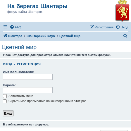
На берегах Шантары
форум сайта Шантарск
FAQ
Регистрация
Вход
П
Шантара
Шантарский клуб
Цветной мир
о
Цветной мир
и
У вас нет доступа для просмотра списка или чтения тем в этом форуме.
с
к
ВХОД
•
РЕГИСТРАЦИЯ
Имя пользователя:
Пароль:
Запомнить меня
Скрыть моё пребывание на конференции в этот раз
В этой категории нет форумов.