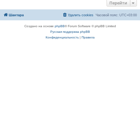
Перейти
Шантара
Удалить cookies
Часовой пояс:
UTC+03:00
Создано на основе
phpBB
® Forum Software © phpBB Limited
Русская поддержка phpBB
Конфиденциальность
|
Правила