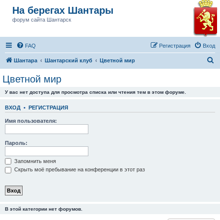
На берегах Шантары
форум сайта Шантарск
FAQ
Регистрация
Вход
П
Шантара
Шантарский клуб
Цветной мир
о
Цветной мир
и
У вас нет доступа для просмотра списка или чтения тем в этом форуме.
с
к
ВХОД
•
РЕГИСТРАЦИЯ
Имя пользователя:
Пароль:
Запомнить меня
Скрыть моё пребывание на конференции в этот раз
В этой категории нет форумов.