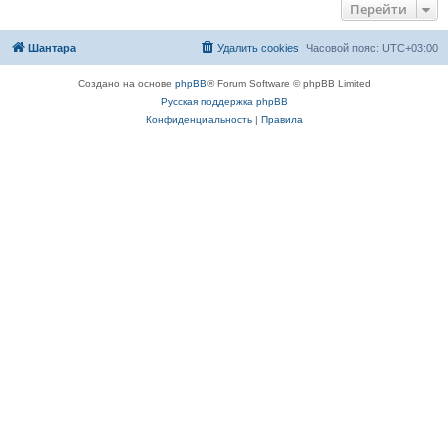
Перейти
Шантара
Удалить cookies
Часовой пояс:
UTC+03:00
Создано на основе
phpBB
® Forum Software © phpBB Limited
Русская поддержка phpBB
Конфиденциальность
|
Правила