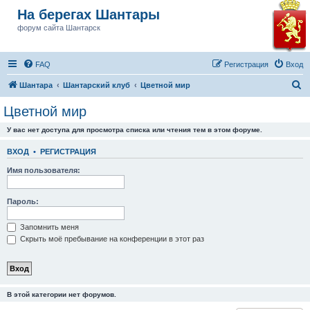
На берегах Шантары
форум сайта Шантарск
FAQ
Регистрация
Вход
П
Шантара
Шантарский клуб
Цветной мир
о
Цветной мир
и
У вас нет доступа для просмотра списка или чтения тем в этом форуме.
с
к
ВХОД
•
РЕГИСТРАЦИЯ
Имя пользователя:
Пароль:
Запомнить меня
Скрыть моё пребывание на конференции в этот раз
В этой категории нет форумов.