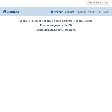
Перейти
Шантара
Удалить cookies
Часовой пояс:
UTC+03:00
Создано на основе
phpBB
® Forum Software © phpBB Limited
Русская поддержка phpBB
Конфиденциальность
|
Правила