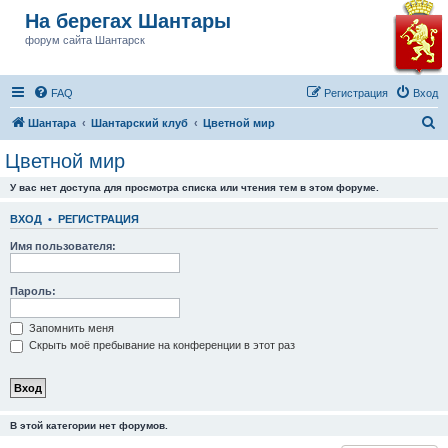
На берегах Шантары
форум сайта Шантарск
FAQ
Регистрация
Вход
П
Шантара
Шантарский клуб
Цветной мир
о
Цветной мир
и
У вас нет доступа для просмотра списка или чтения тем в этом форуме.
с
к
ВХОД
•
РЕГИСТРАЦИЯ
Имя пользователя:
Пароль:
Запомнить меня
Скрыть моё пребывание на конференции в этот раз
В этой категории нет форумов.