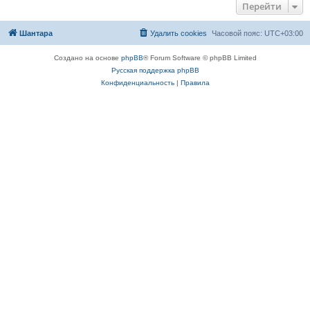
Перейти
Шантара
Удалить cookies
Часовой пояс:
UTC+03:00
Создано на основе
phpBB
® Forum Software © phpBB Limited
Русская поддержка phpBB
Конфиденциальность
|
Правила