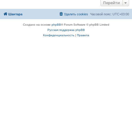
Перейти
Шантара
Удалить cookies
Часовой пояс:
UTC+03:00
Создано на основе
phpBB
® Forum Software © phpBB Limited
Русская поддержка phpBB
Конфиденциальность
|
Правила