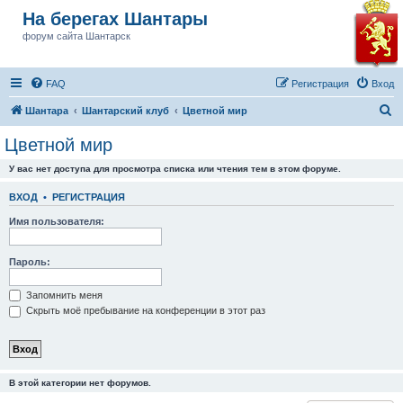
На берегах Шантары
форум сайта Шантарск
FAQ
Регистрация
Вход
П
Шантара
Шантарский клуб
Цветной мир
о
Цветной мир
и
У вас нет доступа для просмотра списка или чтения тем в этом форуме.
с
к
ВХОД
•
РЕГИСТРАЦИЯ
Имя пользователя:
Пароль:
Запомнить меня
Скрыть моё пребывание на конференции в этот раз
В этой категории нет форумов.