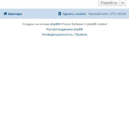
Перейти
Шантара
Удалить cookies
Часовой пояс:
UTC+03:00
Создано на основе
phpBB
® Forum Software © phpBB Limited
Русская поддержка phpBB
Конфиденциальность
|
Правила