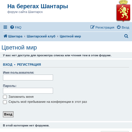
На берегах Шантары
форум сайта Шантарск
FAQ
Регистрация
Вход
П
Шантара
Шантарский клуб
Цветной мир
о
Цветной мир
и
У вас нет доступа для просмотра списка или чтения тем в этом форуме.
с
к
ВХОД
•
РЕГИСТРАЦИЯ
Имя пользователя:
Пароль:
Запомнить меня
Скрыть моё пребывание на конференции в этот раз
В этой категории нет форумов.