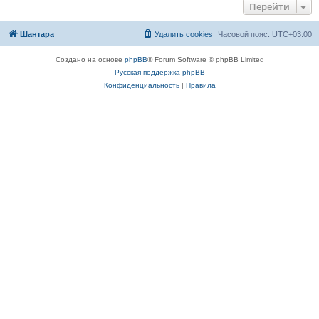
Перейти
Шантара
Удалить cookies
Часовой пояс:
UTC+03:00
Создано на основе
phpBB
® Forum Software © phpBB Limited
Русская поддержка phpBB
Конфиденциальность
|
Правила