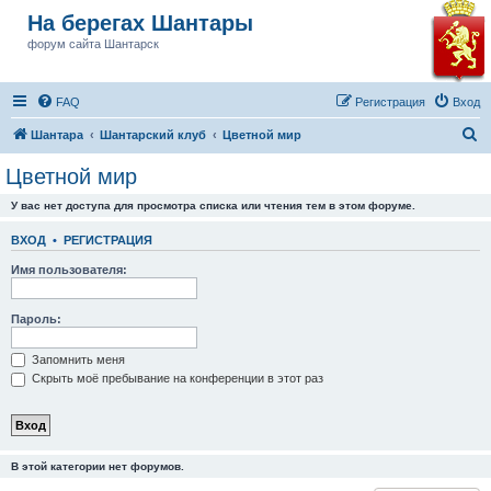
На берегах Шантары
форум сайта Шантарск
FAQ
Регистрация
Вход
П
Шантара
Шантарский клуб
Цветной мир
о
Цветной мир
и
У вас нет доступа для просмотра списка или чтения тем в этом форуме.
с
к
ВХОД
•
РЕГИСТРАЦИЯ
Имя пользователя:
Пароль:
Запомнить меня
Скрыть моё пребывание на конференции в этот раз
В этой категории нет форумов.