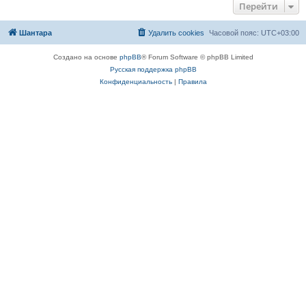
Перейти
Шантара
Удалить cookies
Часовой пояс:
UTC+03:00
Создано на основе
phpBB
® Forum Software © phpBB Limited
Русская поддержка phpBB
Конфиденциальность
|
Правила