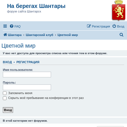
На берегах Шантары
форум сайта Шантарск
FAQ
Регистрация
Вход
П
Шантара
Шантарский клуб
Цветной мир
о
Цветной мир
и
У вас нет доступа для просмотра списка или чтения тем в этом форуме.
с
к
ВХОД
•
РЕГИСТРАЦИЯ
Имя пользователя:
Пароль:
Запомнить меня
Скрыть моё пребывание на конференции в этот раз
В этой категории нет форумов.