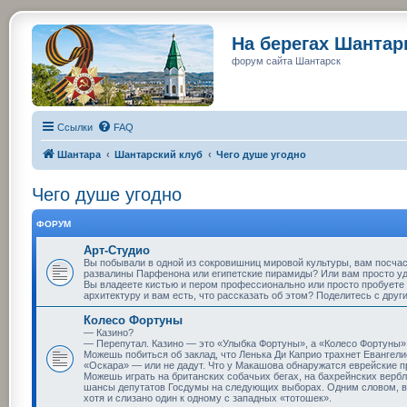
На берегах Шанта
форум сайта Шантарск
Ссылки
FAQ
Шантара
Шантарский клуб
Чего душе угодно
Чего душе угодно
ФОРУМ
Арт-Студио
Вы побывали в одной из сокровишниц мировой культуры, вам посча
развалины Парфенона или египетские пирамиды? Или вам просто у
Вы владеете кистью и пером профессионально или просто пробуете 
архитектуру и вам есть, что рассказать об этом? Поделитесь с друг
Колесо Фортуны
— Казино?
— Перепутал. Казино — это «Улыбка Фортуны», а «Колесо Фортуны» 
Можешь побиться об заклад, что Ленька Ди Каприо трахнет Евангелис
«Оскара» — или не дадут. Что у Макашова обнаружатся еврейские 
Можешь играть на британских собачьих бегах, на бахрейнских верблю
шансы депутатов Госдумы на следующих выборах. Одним словом, вс
хотя и слизано один к одному с западных «тотошек».