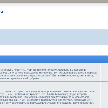
ры
стливилось посетить Лувр, Прадо или галерею Уффици? Вы посетили
далось запечатлеть прекрасное мгновение при помощи вашего фотоаппарата?
свои силы в различных видах искусства? Вы любите живопись, скульптуру,
ими шантарцами в этой рубрике.
— фирма, которая, на западный манер, принимает любые и всяческие пари.
ту — или, наоборот, не трахнет. Что Никите Михалкову дадут второго
предки в Жмеринке, что Моника Левински выйдет замуж за Андре Агасси…
жьих скачках, я уж не говорю о такой рутине, как футбол, «Формула-1» и
е и всяческие пари, не нарушающие Уголовного кодекса. Дело процветает,