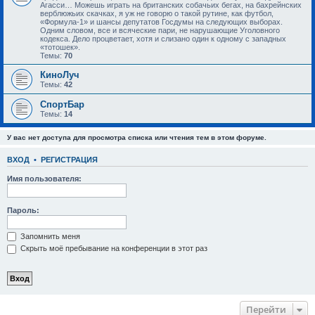
Агасси… Можешь играть на британских собачьих бегах, на бахрейнских
верблюжьих скачках, я уж не говорю о такой рутине, как футбол,
«Формула-1» и шансы депутатов Госдумы на следующих выборах.
Одним словом, все и всяческие пари, не нарушающие Уголовного
кодекса. Дело процветает, хотя и слизано один к одному с западных
«тотошек».
Темы:
70
КиноЛуч
Темы:
42
СпортБар
Темы:
14
У вас нет доступа для просмотра списка или чтения тем в этом форуме.
ВХОД
•
РЕГИСТРАЦИЯ
Имя пользователя:
Пароль:
Запомнить меня
Скрыть моё пребывание на конференции в этот раз
Перейти