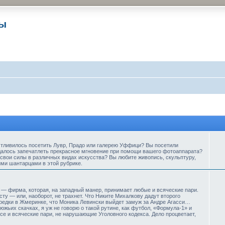
ры
стливилось посетить Лувр, Прадо или галерею Уффици? Вы посетили
далось запечатлеть прекрасное мгновение при помощи вашего фотоаппарата?
свои силы в различных видах искусства? Вы любите живопись, скульптуру,
ими шантарцами в этой рубрике.
— фирма, которая, на западный манер, принимает любые и всяческие пари.
ту — или, наоборот, не трахнет. Что Никите Михалкову дадут второго
предки в Жмеринке, что Моника Левински выйдет замуж за Андре Агасси…
жьих скачках, я уж не говорю о такой рутине, как футбол, «Формула-1» и
е и всяческие пари, не нарушающие Уголовного кодекса. Дело процветает,