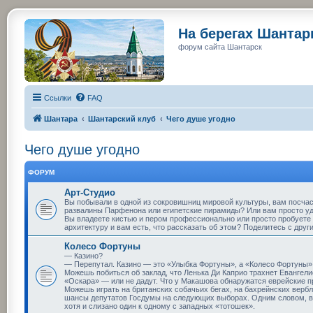
На берегах Шанта
форум сайта Шантарск
Ссылки
FAQ
Шантара
Шантарский клуб
Чего душе угодно
Чего душе угодно
ФОРУМ
Арт-Студио
Вы побывали в одной из сокровишниц мировой культуры, вам посча
развалины Парфенона или египетские пирамиды? Или вам просто у
Вы владеете кистью и пером профессионально или просто пробуете 
архитектуру и вам есть, что рассказать об этом? Поделитесь с друг
Колесо Фортуны
— Казино?
— Перепутал. Казино — это «Улыбка Фортуны», а «Колесо Фортуны» 
Можешь побиться об заклад, что Ленька Ди Каприо трахнет Евангелис
«Оскара» — или не дадут. Что у Макашова обнаружатся еврейские 
Можешь играть на британских собачьих бегах, на бахрейнских верблю
шансы депутатов Госдумы на следующих выборах. Одним словом, вс
хотя и слизано один к одному с западных «тотошек».