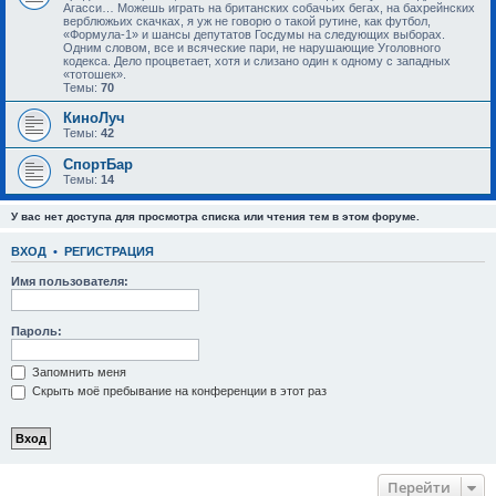
Агасси… Можешь играть на британских собачьих бегах, на бахрейнских
верблюжьих скачках, я уж не говорю о такой рутине, как футбол,
«Формула-1» и шансы депутатов Госдумы на следующих выборах.
Одним словом, все и всяческие пари, не нарушающие Уголовного
кодекса. Дело процветает, хотя и слизано один к одному с западных
«тотошек».
Темы:
70
КиноЛуч
Темы:
42
СпортБар
Темы:
14
У вас нет доступа для просмотра списка или чтения тем в этом форуме.
ВХОД
•
РЕГИСТРАЦИЯ
Имя пользователя:
Пароль:
Запомнить меня
Скрыть моё пребывание на конференции в этот раз
Перейти