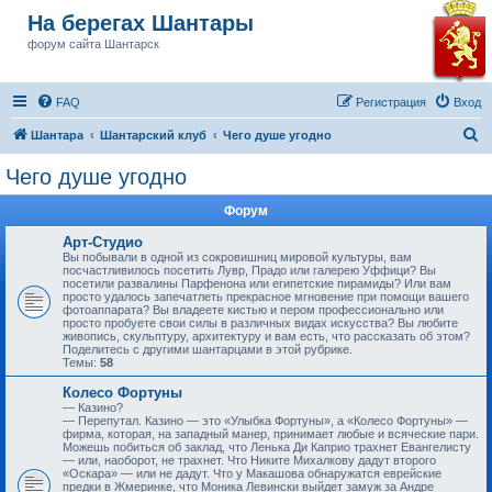
На берегах Шантары
форум сайта Шантарск
FAQ
Регистрация
Вход
П
Шантара
Шантарский клуб
Чего душе угодно
о
Чего душе угодно
и
Форум
с
к
Арт-Студио
Вы побывали в одной из сокровишниц мировой культуры, вам
посчастливилось посетить Лувр, Прадо или галерею Уффици? Вы
посетили развалины Парфенона или египетские пирамиды? Или вам
просто удалось запечатлеть прекрасное мгновение при помощи вашего
фотоаппарата? Вы владеете кистью и пером профессионально или
просто пробуете свои силы в различных видах искусства? Вы любите
живопись, скульптуру, архитектуру и вам есть, что рассказать об этом?
Поделитесь с другими шантарцами в этой рубрике.
Темы:
58
Колесо Фортуны
— Казино?
— Перепутал. Казино — это «Улыбка Фортуны», а «Колесо Фортуны» —
фирма, которая, на западный манер, принимает любые и всяческие пари.
Можешь побиться об заклад, что Ленька Ди Каприо трахнет Евангелисту
— или, наоборот, не трахнет. Что Никите Михалкову дадут второго
«Оскара» — или не дадут. Что у Макашова обнаружатся еврейские
предки в Жмеринке, что Моника Левински выйдет замуж за Андре