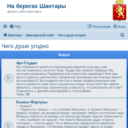
На берегах Шантары
форум сайта Шантарск
FAQ
Регистрация
Вход
П
Шантара
Шантарский клуб
Чего душе угодно
о
Чего душе угодно
и
Форум
с
к
Арт-Студио
Вы побывали в одной из сокровишниц мировой культуры, вам
посчастливилось посетить Лувр, Прадо или галерею Уффици? Вы
посетили развалины Парфенона или египетские пирамиды? Или вам
просто удалось запечатлеть прекрасное мгновение при помощи вашего
фотоаппарата? Вы владеете кистью и пером профессионально или
просто пробуете свои силы в различных видах искусства? Вы любите
живопись, скульптуру, архитектуру и вам есть, что рассказать об этом?
Поделитесь с другими шантарцами в этой рубрике.
Темы:
58
Колесо Фортуны
— Казино?
— Перепутал. Казино — это «Улыбка Фортуны», а «Колесо Фортуны» —
фирма, которая, на западный манер, принимает любые и всяческие пари.
Можешь побиться об заклад, что Ленька Ди Каприо трахнет Евангелисту
— или, наоборот, не трахнет. Что Никите Михалкову дадут второго
«Оскара» — или не дадут. Что у Макашова обнаружатся еврейские
предки в Жмеринке, что Моника Левински выйдет замуж за Андре