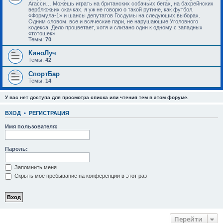
Агасси… Можешь играть на британских собачьих бегах, на бахрейнских
верблюжьих скачках, я уж не говорю о такой рутине, как футбол,
«Формула-1» и шансы депутатов Госдумы на следующих выборах.
Одним словом, все и всяческие пари, не нарушающие Уголовного
кодекса. Дело процветает, хотя и слизано один к одному с западных
«тотошек».
Темы:
70
КиноЛуч
Темы:
42
СпортБар
Темы:
14
У вас нет доступа для просмотра списка или чтения тем в этом форуме.
ВХОД
•
РЕГИСТРАЦИЯ
Имя пользователя:
Пароль:
Запомнить меня
Скрыть моё пребывание на конференции в этот раз
Перейти