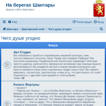
На берегах Шантары
форум сайта Шантарск
FAQ
Регистрация
Вход
П
Шантара
Шантарский клуб
Чего душе угодно
о
Чего душе угодно
и
Форум
с
к
Арт-Студио
Вы побывали в одной из сокровишниц мировой культуры, вам
посчастливилось посетить Лувр, Прадо или галерею Уффици? Вы
посетили развалины Парфенона или египетские пирамиды? Или вам
просто удалось запечатлеть прекрасное мгновение при помощи вашего
фотоаппарата? Вы владеете кистью и пером профессионально или
просто пробуете свои силы в различных видах искусства? Вы любите
живопись, скульптуру, архитектуру и вам есть, что рассказать об этом?
Поделитесь с другими шантарцами в этой рубрике.
Темы:
58
Колесо Фортуны
— Казино?
— Перепутал. Казино — это «Улыбка Фортуны», а «Колесо Фортуны» —
фирма, которая, на западный манер, принимает любые и всяческие пари.
Можешь побиться об заклад, что Ленька Ди Каприо трахнет Евангелисту
— или, наоборот, не трахнет. Что Никите Михалкову дадут второго
«Оскара» — или не дадут. Что у Макашова обнаружатся еврейские
предки в Жмеринке, что Моника Левински выйдет замуж за Андре