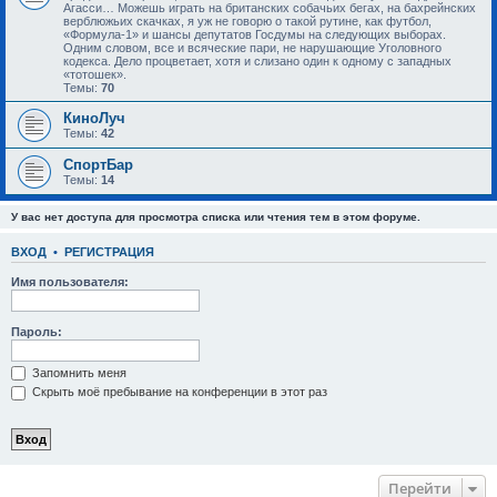
Агасси… Можешь играть на британских собачьих бегах, на бахрейнских
верблюжьих скачках, я уж не говорю о такой рутине, как футбол,
«Формула-1» и шансы депутатов Госдумы на следующих выборах.
Одним словом, все и всяческие пари, не нарушающие Уголовного
кодекса. Дело процветает, хотя и слизано один к одному с западных
«тотошек».
Темы:
70
КиноЛуч
Темы:
42
СпортБар
Темы:
14
У вас нет доступа для просмотра списка или чтения тем в этом форуме.
ВХОД
•
РЕГИСТРАЦИЯ
Имя пользователя:
Пароль:
Запомнить меня
Скрыть моё пребывание на конференции в этот раз
Перейти