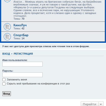
Агасси… Можешь играть на британских собачьих бегах, на бахрейнских
верблюжьих скачках, я уж не говорю о такой рутине, как футбол,
«Формула-1» и шансы депутатов Госдумы на следующих выборах.
Одним словом, все и всяческие пари, не нарушающие Уголовного
кодекса. Дело процветает, хотя и слизано один к одному с западных
«тотошек».
Темы:
70
КиноЛуч
Темы:
42
СпортБар
Темы:
14
У вас нет доступа для просмотра списка или чтения тем в этом форуме.
ВХОД
•
РЕГИСТРАЦИЯ
Имя пользователя:
Пароль:
Запомнить меня
Скрыть моё пребывание на конференции в этот раз
Перейти