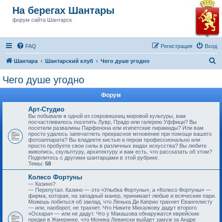
На берегах Шантары
форум сайта Шантарск
FAQ
Регистрация
Вход
П
Шантара
Шантарский клуб
Чего душе угодно
о
Чего душе угодно
и
Форум
с
к
Арт-Студио
Вы побывали в одной из сокровишниц мировой культуры, вам
посчастливилось посетить Лувр, Прадо или галерею Уффици? Вы
посетили развалины Парфенона или египетские пирамиды? Или вам
просто удалось запечатлеть прекрасное мгновение при помощи вашего
фотоаппарата? Вы владеете кистью и пером профессионально или
просто пробуете свои силы в различных видах искусства? Вы любите
живопись, скульптуру, архитектуру и вам есть, что рассказать об этом?
Поделитесь с другими шантарцами в этой рубрике.
Темы:
58
Колесо Фортуны
— Казино?
— Перепутал. Казино — это «Улыбка Фортуны», а «Колесо Фортуны» —
фирма, которая, на западный манер, принимает любые и всяческие пари.
Можешь побиться об заклад, что Ленька Ди Каприо трахнет Евангелисту
— или, наоборот, не трахнет. Что Никите Михалкову дадут второго
«Оскара» — или не дадут. Что у Макашова обнаружатся еврейские
предки в Жмеринке, что Моника Левински выйдет замуж за Андре