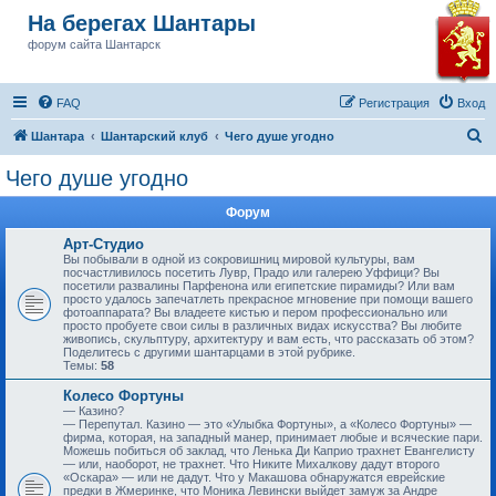
На берегах Шантары
форум сайта Шантарск
FAQ
Регистрация
Вход
П
Шантара
Шантарский клуб
Чего душе угодно
о
Чего душе угодно
и
Форум
с
к
Арт-Студио
Вы побывали в одной из сокровишниц мировой культуры, вам
посчастливилось посетить Лувр, Прадо или галерею Уффици? Вы
посетили развалины Парфенона или египетские пирамиды? Или вам
просто удалось запечатлеть прекрасное мгновение при помощи вашего
фотоаппарата? Вы владеете кистью и пером профессионально или
просто пробуете свои силы в различных видах искусства? Вы любите
живопись, скульптуру, архитектуру и вам есть, что рассказать об этом?
Поделитесь с другими шантарцами в этой рубрике.
Темы:
58
Колесо Фортуны
— Казино?
— Перепутал. Казино — это «Улыбка Фортуны», а «Колесо Фортуны» —
фирма, которая, на западный манер, принимает любые и всяческие пари.
Можешь побиться об заклад, что Ленька Ди Каприо трахнет Евангелисту
— или, наоборот, не трахнет. Что Никите Михалкову дадут второго
«Оскара» — или не дадут. Что у Макашова обнаружатся еврейские
предки в Жмеринке, что Моника Левински выйдет замуж за Андре