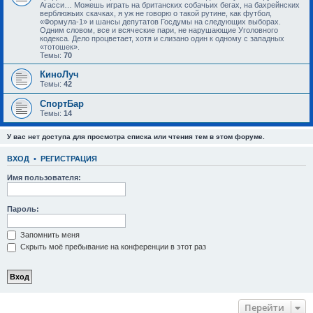
Агасси… Можешь играть на британских собачьих бегах, на бахрейнских
верблюжьих скачках, я уж не говорю о такой рутине, как футбол,
«Формула-1» и шансы депутатов Госдумы на следующих выборах.
Одним словом, все и всяческие пари, не нарушающие Уголовного
кодекса. Дело процветает, хотя и слизано один к одному с западных
«тотошек».
Темы:
70
КиноЛуч
Темы:
42
СпортБар
Темы:
14
У вас нет доступа для просмотра списка или чтения тем в этом форуме.
ВХОД
•
РЕГИСТРАЦИЯ
Имя пользователя:
Пароль:
Запомнить меня
Скрыть моё пребывание на конференции в этот раз
Перейти