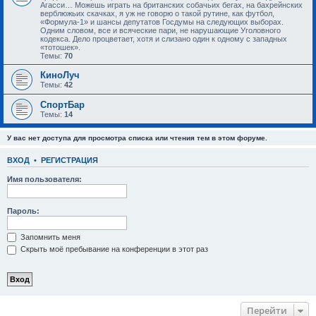
Агасси… Можешь играть на британских собачьих бегах, на бахрейнских
верблюжьих скачках, я уж не говорю о такой рутине, как футбол,
«Формула-1» и шансы депутатов Госдумы на следующих выборах.
Одним словом, все и всяческие пари, не нарушающие Уголовного
кодекса. Дело процветает, хотя и слизано один к одному с западных
«тотошек».
Темы:
70
КиноЛуч
Темы:
42
СпортБар
Темы:
14
У вас нет доступа для просмотра списка или чтения тем в этом форуме.
ВХОД
•
РЕГИСТРАЦИЯ
Имя пользователя:
Пароль:
Запомнить меня
Скрыть моё пребывание на конференции в этот раз
Перейти