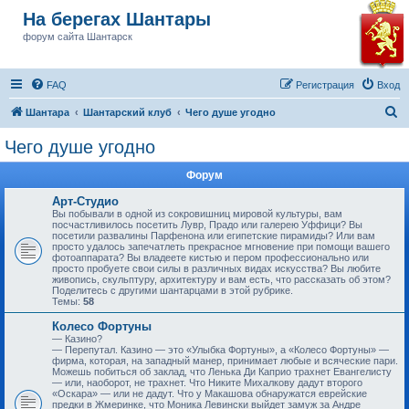
На берегах Шантары
форум сайта Шантарск
FAQ
Регистрация
Вход
П
Шантара
Шантарский клуб
Чего душе угодно
о
Чего душе угодно
и
Форум
с
к
Арт-Студио
Вы побывали в одной из сокровишниц мировой культуры, вам
посчастливилось посетить Лувр, Прадо или галерею Уффици? Вы
посетили развалины Парфенона или египетские пирамиды? Или вам
просто удалось запечатлеть прекрасное мгновение при помощи вашего
фотоаппарата? Вы владеете кистью и пером профессионально или
просто пробуете свои силы в различных видах искусства? Вы любите
живопись, скульптуру, архитектуру и вам есть, что рассказать об этом?
Поделитесь с другими шантарцами в этой рубрике.
Темы:
58
Колесо Фортуны
— Казино?
— Перепутал. Казино — это «Улыбка Фортуны», а «Колесо Фортуны» —
фирма, которая, на западный манер, принимает любые и всяческие пари.
Можешь побиться об заклад, что Ленька Ди Каприо трахнет Евангелисту
— или, наоборот, не трахнет. Что Никите Михалкову дадут второго
«Оскара» — или не дадут. Что у Макашова обнаружатся еврейские
предки в Жмеринке, что Моника Левински выйдет замуж за Андре