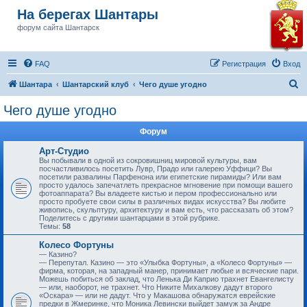
На берегах Шантары
форум сайта Шантарск
FAQ
Регистрация
Вход
П
Шантара
Шантарский клуб
Чего душе угодно
о
Чего душе угодно
и
Форум
с
к
Арт-Студио
Вы побывали в одной из сокровишниц мировой культуры, вам
посчастливилось посетить Лувр, Прадо или галерею Уффици? Вы
посетили развалины Парфенона или египетские пирамиды? Или вам
просто удалось запечатлеть прекрасное мгновение при помощи вашего
фотоаппарата? Вы владеете кистью и пером профессионально или
просто пробуете свои силы в различных видах искусства? Вы любите
живопись, скульптуру, архитектуру и вам есть, что рассказать об этом?
Поделитесь с другими шантарцами в этой рубрике.
Темы:
58
Колесо Фортуны
— Казино?
— Перепутал. Казино — это «Улыбка Фортуны», а «Колесо Фортуны» —
фирма, которая, на западный манер, принимает любые и всяческие пари.
Можешь побиться об заклад, что Ленька Ди Каприо трахнет Евангелисту
— или, наоборот, не трахнет. Что Никите Михалкову дадут второго
«Оскара» — или не дадут. Что у Макашова обнаружатся еврейские
предки в Жмеринке, что Моника Левински выйдет замуж за Андре