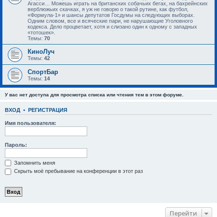
Агасси… Можешь играть на британских собачьих бегах, на бахрейнских
верблюжьих скачках, я уж не говорю о такой рутине, как футбол,
«Формула-1» и шансы депутатов Госдумы на следующих выборах.
Одним словом, все и всяческие пари, не нарушающие Уголовного
кодекса. Дело процветает, хотя и слизано один к одному с западных
«тотошек».
Темы:
70
КиноЛуч
Темы:
42
СпортБар
Темы:
14
У вас нет доступа для просмотра списка или чтения тем в этом форуме.
ВХОД
•
РЕГИСТРАЦИЯ
Имя пользователя:
Пароль:
Запомнить меня
Скрыть моё пребывание на конференции в этот раз
Перейти