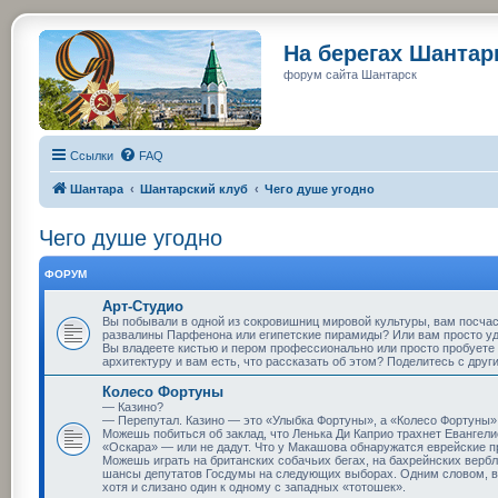
На берегах Шанта
форум сайта Шантарск
Ссылки
FAQ
Шантара
Шантарский клуб
Чего душе угодно
Чего душе угодно
ФОРУМ
Арт-Студио
Вы побывали в одной из сокровишниц мировой культуры, вам посча
развалины Парфенона или египетские пирамиды? Или вам просто у
Вы владеете кистью и пером профессионально или просто пробуете 
архитектуру и вам есть, что рассказать об этом? Поделитесь с друг
Колесо Фортуны
— Казино?
— Перепутал. Казино — это «Улыбка Фортуны», а «Колесо Фортуны» 
Можешь побиться об заклад, что Ленька Ди Каприо трахнет Евангелис
«Оскара» — или не дадут. Что у Макашова обнаружатся еврейские 
Можешь играть на британских собачьих бегах, на бахрейнских верблю
шансы депутатов Госдумы на следующих выборах. Одним словом, вс
хотя и слизано один к одному с западных «тотошек».