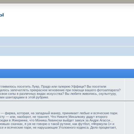
ры
стливилось посетить Лувр, Прадо или галерею Уффици? Вы посетили
далось запечатлеть прекрасное мгновение при помощи вашего фотоаппарата?
свои силы в различных видах искусства? Вы любите живопись, скульптуру,
ими шантарцами в этой рубрике.
— фирма, которая, на западный манер, принимает любые и всяческие пари.
ту — или, наоборот, не трахнет. Что Никите Михалкову дадут второго
предки в Жмеринке, что Моника Левински выйдет замуж за Андре Агасси…
жьих скачках, я уж не говорю о такой рутине, как футбол, «Формула-1» и
е и всяческие пари, не нарушающие Уголовного кодекса. Дело процветает,