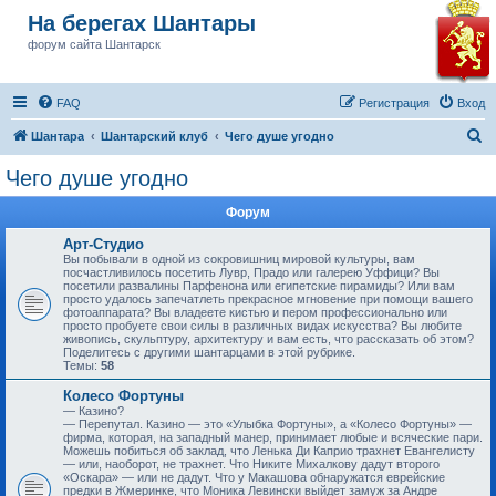
На берегах Шантары
форум сайта Шантарск
FAQ
Регистрация
Вход
П
Шантара
Шантарский клуб
Чего душе угодно
о
Чего душе угодно
и
Форум
с
к
Арт-Студио
Вы побывали в одной из сокровишниц мировой культуры, вам
посчастливилось посетить Лувр, Прадо или галерею Уффици? Вы
посетили развалины Парфенона или египетские пирамиды? Или вам
просто удалось запечатлеть прекрасное мгновение при помощи вашего
фотоаппарата? Вы владеете кистью и пером профессионально или
просто пробуете свои силы в различных видах искусства? Вы любите
живопись, скульптуру, архитектуру и вам есть, что рассказать об этом?
Поделитесь с другими шантарцами в этой рубрике.
Темы:
58
Колесо Фортуны
— Казино?
— Перепутал. Казино — это «Улыбка Фортуны», а «Колесо Фортуны» —
фирма, которая, на западный манер, принимает любые и всяческие пари.
Можешь побиться об заклад, что Ленька Ди Каприо трахнет Евангелисту
— или, наоборот, не трахнет. Что Никите Михалкову дадут второго
«Оскара» — или не дадут. Что у Макашова обнаружатся еврейские
предки в Жмеринке, что Моника Левински выйдет замуж за Андре