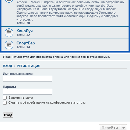
Агасси… Можешь играть на британских собачьих бегах, на бахрейнских
верблюжьих скачках, я уж не говорю о такой рутине, как футбол,
«Формула-1» и шансы депутатов Госдумы на следующих выборах.
Одним словом, все и всяческие пари, не нарушающие Уголовного
кодекса. Дело процветает, хотя и слизано один к одному с западных
«тотошек».
Темы:
70
КиноЛуч
Темы:
42
СпортБар
Темы:
14
У вас нет доступа для просмотра списка или чтения тем в этом форуме.
ВХОД
•
РЕГИСТРАЦИЯ
Имя пользователя:
Пароль:
Запомнить меня
Скрыть моё пребывание на конференции в этот раз
Перейти