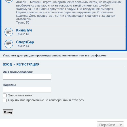
Агасси… Можешь играть на британских собачьих бегах, на бахрейнских
верблюжьих скачках, я уж не говорю о такой рутине, как футбол,
«Формула-1» и шансы депутатов Госдумы на следующих выборах.
Одним словом, все и всяческие пари, не нарушающие Уголовного
кодекса. Дело процветает, хотя и слизано один к одному с западных
«тотошек».
Темы:
70
КиноЛуч
Темы:
42
СпортБар
Темы:
14
У вас нет доступа для просмотра списка или чтения тем в этом форуме.
ВХОД
•
РЕГИСТРАЦИЯ
Имя пользователя:
Пароль:
Запомнить меня
Скрыть моё пребывание на конференции в этот раз
Перейти