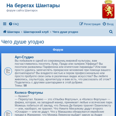
На берегах Шантары
форум сайта Шантарск
FAQ
Регистрация
Вход
П
Шантара
Шантарский клуб
Чего душе угодно
о
Чего душе угодно
и
Форум
с
к
Арт-Студио
Вы побывали в одной из сокровишниц мировой культуры, вам
посчастливилось посетить Лувр, Прадо или галерею Уффици? Вы
посетили развалины Парфенона или египетские пирамиды? Или вам
просто удалось запечатлеть прекрасное мгновение при помощи вашего
фотоаппарата? Вы владеете кистью и пером профессионально или
просто пробуете свои силы в различных видах искусства? Вы любите
живопись, скульптуру, архитектуру и вам есть, что рассказать об этом?
Поделитесь с другими шантарцами в этой рубрике.
Темы:
58
Колесо Фортуны
— Казино?
— Перепутал. Казино — это «Улыбка Фортуны», а «Колесо Фортуны» —
фирма, которая, на западный манер, принимает любые и всяческие пари.
Можешь побиться об заклад, что Ленька Ди Каприо трахнет Евангелисту
— или, наоборот, не трахнет. Что Никите Михалкову дадут второго
«Оскара» — или не дадут. Что у Макашова обнаружатся еврейские
предки в Жмеринке, что Моника Левински выйдет замуж за Андре