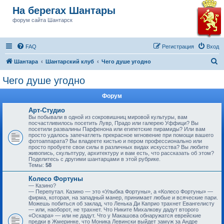
На берегах Шантары
форум сайта Шантарск
FAQ
Регистрация
Вход
П
Шантара
Шантарский клуб
Чего душе угодно
о
Чего душе угодно
и
Форум
с
к
Арт-Студио
Вы побывали в одной из сокровишниц мировой культуры, вам
посчастливилось посетить Лувр, Прадо или галерею Уффици? Вы
посетили развалины Парфенона или египетские пирамиды? Или вам
просто удалось запечатлеть прекрасное мгновение при помощи вашего
фотоаппарата? Вы владеете кистью и пером профессионально или
просто пробуете свои силы в различных видах искусства? Вы любите
живопись, скульптуру, архитектуру и вам есть, что рассказать об этом?
Поделитесь с другими шантарцами в этой рубрике.
Темы:
58
Колесо Фортуны
— Казино?
— Перепутал. Казино — это «Улыбка Фортуны», а «Колесо Фортуны» —
фирма, которая, на западный манер, принимает любые и всяческие пари.
Можешь побиться об заклад, что Ленька Ди Каприо трахнет Евангелисту
— или, наоборот, не трахнет. Что Никите Михалкову дадут второго
«Оскара» — или не дадут. Что у Макашова обнаружатся еврейские
предки в Жмеринке, что Моника Левински выйдет замуж за Андре