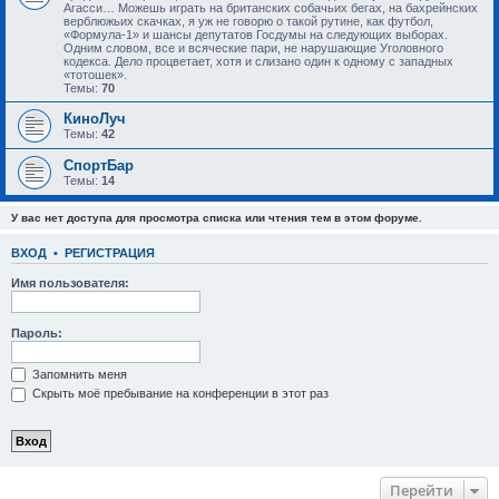
Агасси… Можешь играть на британских собачьих бегах, на бахрейнских
верблюжьих скачках, я уж не говорю о такой рутине, как футбол,
«Формула-1» и шансы депутатов Госдумы на следующих выборах.
Одним словом, все и всяческие пари, не нарушающие Уголовного
кодекса. Дело процветает, хотя и слизано один к одному с западных
«тотошек».
Темы:
70
КиноЛуч
Темы:
42
СпортБар
Темы:
14
У вас нет доступа для просмотра списка или чтения тем в этом форуме.
ВХОД
•
РЕГИСТРАЦИЯ
Имя пользователя:
Пароль:
Запомнить меня
Скрыть моё пребывание на конференции в этот раз
Перейти