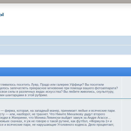
ры
стливилось посетить Лувр, Прадо или галерею Уффици? Вы посетили
далось запечатлеть прекрасное мгновение при помощи вашего фотоаппарата?
свои силы в различных видах искусства? Вы любите живопись, скульптуру,
ими шантарцами в этой рубрике.
— фирма, которая, на западный манер, принимает любые и всяческие пари.
ту — или, наоборот, не трахнет. Что Никите Михалкову дадут второго
предки в Жмеринке, что Моника Левински выйдет замуж за Андре Агасси…
жьих скачках, я уж не говорю о такой рутине, как футбол, «Формула-1» и
е и всяческие пари, не нарушающие Уголовного кодекса. Дело процветает,