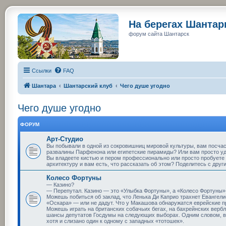
На берегах Шанта
форум сайта Шантарск
Ссылки
FAQ
Шантара
Шантарский клуб
Чего душе угодно
Чего душе угодно
ФОРУМ
Арт-Студио
Вы побывали в одной из сокровишниц мировой культуры, вам посча
развалины Парфенона или египетские пирамиды? Или вам просто у
Вы владеете кистью и пером профессионально или просто пробуете 
архитектуру и вам есть, что рассказать об этом? Поделитесь с друг
Колесо Фортуны
— Казино?
— Перепутал. Казино — это «Улыбка Фортуны», а «Колесо Фортуны» 
Можешь побиться об заклад, что Ленька Ди Каприо трахнет Евангелис
«Оскара» — или не дадут. Что у Макашова обнаружатся еврейские 
Можешь играть на британских собачьих бегах, на бахрейнских верблю
шансы депутатов Госдумы на следующих выборах. Одним словом, вс
хотя и слизано один к одному с западных «тотошек».