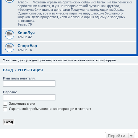
Агасси… Можешь играть на британских собачьих бегах, на бахрейнских
верблюжьих скачках, я уж не говорю о такой рутине, как футбол,
«Формула-1» и шансы депутатов Госдумы на следующих выборах.
Одним словом, все и всяческие пари, не нарушающие Уголовного
кодекса. Дело процветает, хотя и слизано один к одному с западных
«тотошек».
Темы:
70
КиноЛуч
Темы:
42
СпортБар
Темы:
14
У вас нет доступа для просмотра списка или чтения тем в этом форуме.
ВХОД
•
РЕГИСТРАЦИЯ
Имя пользователя:
Пароль:
Запомнить меня
Скрыть моё пребывание на конференции в этот раз
Перейти