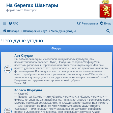
На берегах Шантары
форум сайта Шантарск
FAQ
Регистрация
Вход
П
Шантара
Шантарский клуб
Чего душе угодно
о
Чего душе угодно
и
Форум
с
к
Арт-Студио
Вы побывали в одной из сокровишниц мировой культуры, вам
посчастливилось посетить Лувр, Прадо или галерею Уффици? Вы
посетили развалины Парфенона или египетские пирамиды? Или вам
просто удалось запечатлеть прекрасное мгновение при помощи вашего
фотоаппарата? Вы владеете кистью и пером профессионально или
просто пробуете свои силы в различных видах искусства? Вы любите
живопись, скульптуру, архитектуру и вам есть, что рассказать об этом?
Поделитесь с другими шантарцами в этой рубрике.
Темы:
58
Колесо Фортуны
— Казино?
— Перепутал. Казино — это «Улыбка Фортуны», а «Колесо Фортуны» —
фирма, которая, на западный манер, принимает любые и всяческие пари.
Можешь побиться об заклад, что Ленька Ди Каприо трахнет Евангелисту
— или, наоборот, не трахнет. Что Никите Михалкову дадут второго
«Оскара» — или не дадут. Что у Макашова обнаружатся еврейские
предки в Жмеринке, что Моника Левински выйдет замуж за Андре