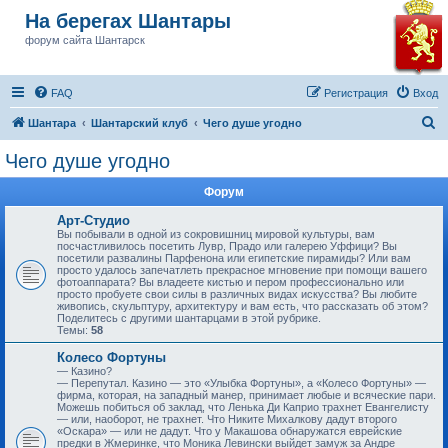
На берегах Шантары
форум сайта Шантарск
FAQ
Регистрация
Вход
П
Шантара
Шантарский клуб
Чего душе угодно
о
Чего душе угодно
и
Форум
с
к
Арт-Студио
Вы побывали в одной из сокровишниц мировой культуры, вам
посчастливилось посетить Лувр, Прадо или галерею Уффици? Вы
посетили развалины Парфенона или египетские пирамиды? Или вам
просто удалось запечатлеть прекрасное мгновение при помощи вашего
фотоаппарата? Вы владеете кистью и пером профессионально или
просто пробуете свои силы в различных видах искусства? Вы любите
живопись, скульптуру, архитектуру и вам есть, что рассказать об этом?
Поделитесь с другими шантарцами в этой рубрике.
Темы:
58
Колесо Фортуны
— Казино?
— Перепутал. Казино — это «Улыбка Фортуны», а «Колесо Фортуны» —
фирма, которая, на западный манер, принимает любые и всяческие пари.
Можешь побиться об заклад, что Ленька Ди Каприо трахнет Евангелисту
— или, наоборот, не трахнет. Что Никите Михалкову дадут второго
«Оскара» — или не дадут. Что у Макашова обнаружатся еврейские
предки в Жмеринке, что Моника Левински выйдет замуж за Андре