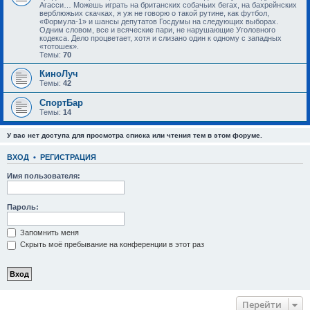
Агасси… Можешь играть на британских собачьих бегах, на бахрейнских
верблюжьих скачках, я уж не говорю о такой рутине, как футбол,
«Формула-1» и шансы депутатов Госдумы на следующих выборах.
Одним словом, все и всяческие пари, не нарушающие Уголовного
кодекса. Дело процветает, хотя и слизано один к одному с западных
«тотошек».
Темы:
70
КиноЛуч
Темы:
42
СпортБар
Темы:
14
У вас нет доступа для просмотра списка или чтения тем в этом форуме.
ВХОД
•
РЕГИСТРАЦИЯ
Имя пользователя:
Пароль:
Запомнить меня
Скрыть моё пребывание на конференции в этот раз
Перейти