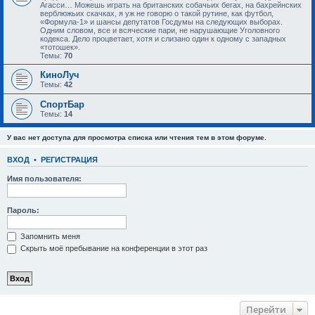
Агасси… Можешь играть на британских собачьих бегах, на бахрейнских
верблюжьих скачках, я уж не говорю о такой рутине, как футбол,
«Формула-1» и шансы депутатов Госдумы на следующих выборах.
Одним словом, все и всяческие пари, не нарушающие Уголовного
кодекса. Дело процветает, хотя и слизано один к одному с западных
«тотошек».
Темы:
70
КиноЛуч
Темы:
42
СпортБар
Темы:
14
У вас нет доступа для просмотра списка или чтения тем в этом форуме.
ВХОД
•
РЕГИСТРАЦИЯ
Имя пользователя:
Пароль:
Запомнить меня
Скрыть моё пребывание на конференции в этот раз
Перейти