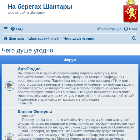
На берегах Шантары
форум сайта Шантарск
FAQ
Регистрация
Вход
П
Шантара
Шантарский клуб
Чего душе угодно
о
Чего душе угодно
и
Форум
с
к
Арт-Студио
Вы побывали в одной из сокровишниц мировой культуры, вам
посчастливилось посетить Лувр, Прадо или галерею Уффици? Вы
посетили развалины Парфенона или египетские пирамиды? Или вам
просто удалось запечатлеть прекрасное мгновение при помощи вашего
фотоаппарата? Вы владеете кистью и пером профессионально или
просто пробуете свои силы в различных видах искусства? Вы любите
живопись, скульптуру, архитектуру и вам есть, что рассказать об этом?
Поделитесь с другими шантарцами в этой рубрике.
Темы:
58
Колесо Фортуны
— Казино?
— Перепутал. Казино — это «Улыбка Фортуны», а «Колесо Фортуны» —
фирма, которая, на западный манер, принимает любые и всяческие пари.
Можешь побиться об заклад, что Ленька Ди Каприо трахнет Евангелисту
— или, наоборот, не трахнет. Что Никите Михалкову дадут второго
«Оскара» — или не дадут. Что у Макашова обнаружатся еврейские
предки в Жмеринке, что Моника Левински выйдет замуж за Андре