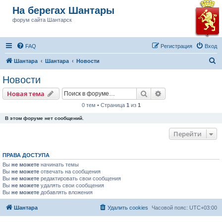
На берегах Шантары
форум сайта Шантарск
FAQ
Регистрация
Вход
П
Шантара
Шантара
Новости
о
Новости
и
Поиск
Расширенный пои
Новая тема
с
0 тем • Страница
1
из
1
к
В этом форуме нет сообщений.
Перейти
ПРАВА ДОСТУПА
Вы
не можете
начинать темы
Вы
не можете
отвечать на сообщения
Вы
не можете
редактировать свои сообщения
Вы
не можете
удалять свои сообщения
Вы
не можете
добавлять вложения
Шантара
Удалить cookies
Часовой пояс:
UTC+03:00