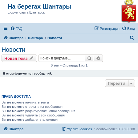
На берегах Шантары
форум сайта Шантарск
FAQ
Регистрация
Вход
П
Шантара
Шантара
Новости
о
Новости
и
Поиск
Расширенный пои
Новая тема
с
0 тем • Страница
1
из
1
к
В этом форуме нет сообщений.
Перейти
ПРАВА ДОСТУПА
Вы
не можете
начинать темы
Вы
не можете
отвечать на сообщения
Вы
не можете
редактировать свои сообщения
Вы
не можете
удалять свои сообщения
Вы
не можете
добавлять вложения
Шантара
Удалить cookies
Часовой пояс:
UTC+03:00