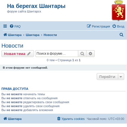
На берегах Шантары
форум сайта Шантарск
FAQ
Регистрация
Вход
П
Шантара
Шантара
Новости
о
Новости
и
Поиск
Расширенный пои
Новая тема
с
0 тем • Страница
1
из
1
к
В этом форуме нет сообщений.
Перейти
ПРАВА ДОСТУПА
Вы
не можете
начинать темы
Вы
не можете
отвечать на сообщения
Вы
не можете
редактировать свои сообщения
Вы
не можете
удалять свои сообщения
Вы
не можете
добавлять вложения
Шантара
Удалить cookies
Часовой пояс:
UTC+03:00