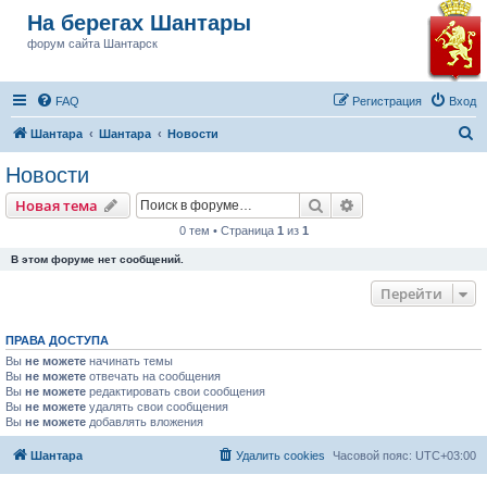
На берегах Шантары
форум сайта Шантарск
FAQ
Регистрация
Вход
П
Шантара
Шантара
Новости
о
Новости
и
Поиск
Расширенный пои
Новая тема
с
0 тем • Страница
1
из
1
к
В этом форуме нет сообщений.
Перейти
ПРАВА ДОСТУПА
Вы
не можете
начинать темы
Вы
не можете
отвечать на сообщения
Вы
не можете
редактировать свои сообщения
Вы
не можете
удалять свои сообщения
Вы
не можете
добавлять вложения
Шантара
Удалить cookies
Часовой пояс:
UTC+03:00