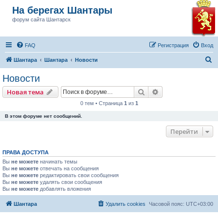
На берегах Шантары
форум сайта Шантарск
FAQ
Регистрация
Вход
П
Шантара
Шантара
Новости
о
Новости
и
Поиск
Расширенный пои
Новая тема
с
0 тем • Страница
1
из
1
к
В этом форуме нет сообщений.
Перейти
ПРАВА ДОСТУПА
Вы
не можете
начинать темы
Вы
не можете
отвечать на сообщения
Вы
не можете
редактировать свои сообщения
Вы
не можете
удалять свои сообщения
Вы
не можете
добавлять вложения
Шантара
Удалить cookies
Часовой пояс:
UTC+03:00