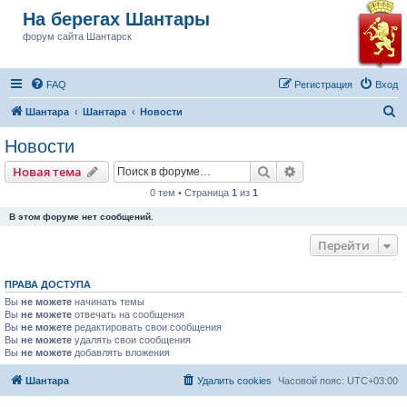
На берегах Шантары
форум сайта Шантарск
FAQ
Регистрация
Вход
П
Шантара
Шантара
Новости
о
Новости
и
Поиск
Расширенный пои
Новая тема
с
0 тем • Страница
1
из
1
к
В этом форуме нет сообщений.
Перейти
ПРАВА ДОСТУПА
Вы
не можете
начинать темы
Вы
не можете
отвечать на сообщения
Вы
не можете
редактировать свои сообщения
Вы
не можете
удалять свои сообщения
Вы
не можете
добавлять вложения
Шантара
Удалить cookies
Часовой пояс:
UTC+03:00