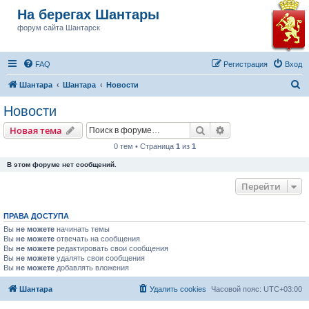
На берегах Шантары
форум сайта Шантарск
FAQ
Регистрация
Вход
П
Шантара
Шантара
Новости
о
Новости
и
Поиск
Расширенный пои
Новая тема
с
0 тем • Страница
1
из
1
к
В этом форуме нет сообщений.
Перейти
ПРАВА ДОСТУПА
Вы
не можете
начинать темы
Вы
не можете
отвечать на сообщения
Вы
не можете
редактировать свои сообщения
Вы
не можете
удалять свои сообщения
Вы
не можете
добавлять вложения
Шантара
Удалить cookies
Часовой пояс:
UTC+03:00