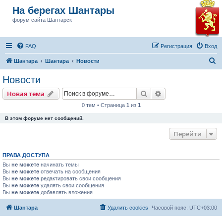
На берегах Шантары
форум сайта Шантарск
FAQ
Регистрация
Вход
П
Шантара
Шантара
Новости
о
Новости
и
Поиск
Расширенный пои
Новая тема
с
0 тем • Страница
1
из
1
к
В этом форуме нет сообщений.
Перейти
ПРАВА ДОСТУПА
Вы
не можете
начинать темы
Вы
не можете
отвечать на сообщения
Вы
не можете
редактировать свои сообщения
Вы
не можете
удалять свои сообщения
Вы
не можете
добавлять вложения
Шантара
Удалить cookies
Часовой пояс:
UTC+03:00