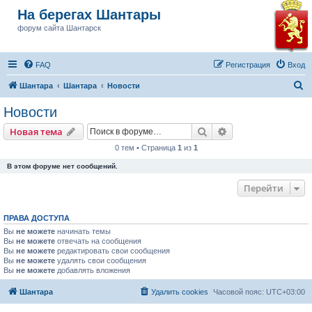
На берегах Шантары
форум сайта Шантарск
FAQ
Регистрация
Вход
П
Шантара
Шантара
Новости
о
Новости
и
Поиск
Расширенный пои
Новая тема
с
0 тем • Страница
1
из
1
к
В этом форуме нет сообщений.
Перейти
ПРАВА ДОСТУПА
Вы
не можете
начинать темы
Вы
не можете
отвечать на сообщения
Вы
не можете
редактировать свои сообщения
Вы
не можете
удалять свои сообщения
Вы
не можете
добавлять вложения
Шантара
Удалить cookies
Часовой пояс:
UTC+03:00