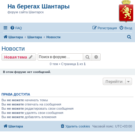
На берегах Шантары
форум сайта Шантарск
FAQ
Регистрация
Вход
П
Шантара
Шантара
Новости
о
Новости
и
Поиск
Расширенный пои
Новая тема
с
0 тем • Страница
1
из
1
к
В этом форуме нет сообщений.
Перейти
ПРАВА ДОСТУПА
Вы
не можете
начинать темы
Вы
не можете
отвечать на сообщения
Вы
не можете
редактировать свои сообщения
Вы
не можете
удалять свои сообщения
Вы
не можете
добавлять вложения
Шантара
Удалить cookies
Часовой пояс:
UTC+03:00