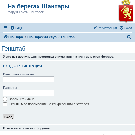
На берегах Шантары
форум сайта Шантарск
FAQ
Регистрация
Вход
П
Шантара
Шантарский клуб
Генштаб
о
Генштаб
и
У вас нет доступа для просмотра списка или чтения тем в этом форуме.
с
к
ВХОД
•
РЕГИСТРАЦИЯ
Имя пользователя:
Пароль:
Запомнить меня
Скрыть моё пребывание на конференции в этот раз
В этой категории нет форумов.