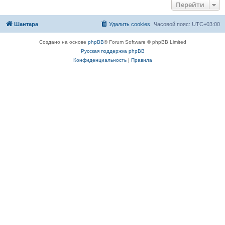
Перейти
Шантара
Удалить cookies
Часовой пояс:
UTC+03:00
Создано на основе
phpBB
® Forum Software © phpBB Limited
Русская поддержка phpBB
Конфиденциальность
|
Правила