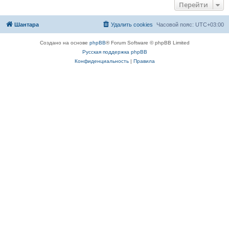
Перейти
Шантара
Удалить cookies
Часовой пояс:
UTC+03:00
Создано на основе
phpBB
® Forum Software © phpBB Limited
Русская поддержка phpBB
Конфиденциальность
|
Правила