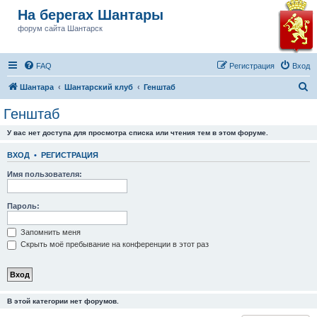
На берегах Шантары
форум сайта Шантарск
FAQ
Регистрация
Вход
П
Шантара
Шантарский клуб
Генштаб
о
Генштаб
и
У вас нет доступа для просмотра списка или чтения тем в этом форуме.
с
к
ВХОД
•
РЕГИСТРАЦИЯ
Имя пользователя:
Пароль:
Запомнить меня
Скрыть моё пребывание на конференции в этот раз
В этой категории нет форумов.