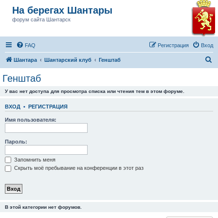
На берегах Шантары
форум сайта Шантарск
FAQ
Регистрация
Вход
П
Шантара
Шантарский клуб
Генштаб
о
Генштаб
и
У вас нет доступа для просмотра списка или чтения тем в этом форуме.
с
к
ВХОД
•
РЕГИСТРАЦИЯ
Имя пользователя:
Пароль:
Запомнить меня
Скрыть моё пребывание на конференции в этот раз
В этой категории нет форумов.