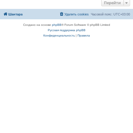
Перейти
Шантара
Удалить cookies
Часовой пояс:
UTC+03:00
Создано на основе
phpBB
® Forum Software © phpBB Limited
Русская поддержка phpBB
Конфиденциальность
|
Правила