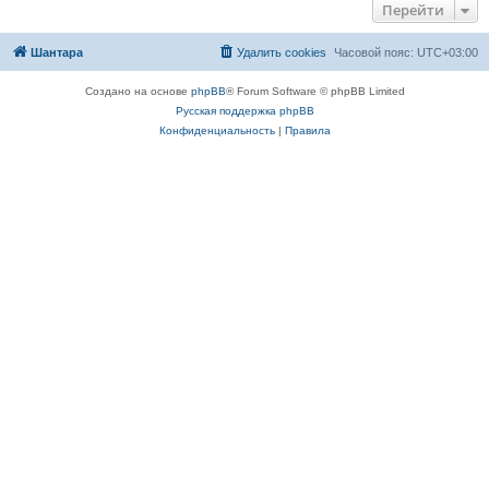
Перейти
Шантара
Удалить cookies
Часовой пояс:
UTC+03:00
Создано на основе
phpBB
® Forum Software © phpBB Limited
Русская поддержка phpBB
Конфиденциальность
|
Правила