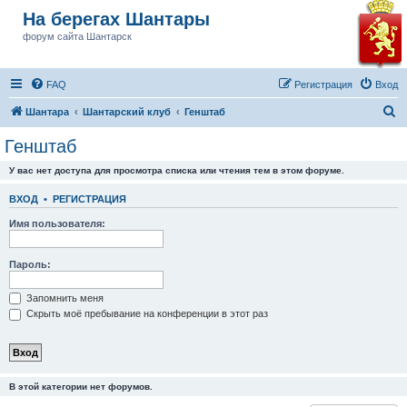
На берегах Шантары
форум сайта Шантарск
FAQ
Регистрация
Вход
П
Шантара
Шантарский клуб
Генштаб
о
Генштаб
и
У вас нет доступа для просмотра списка или чтения тем в этом форуме.
с
к
ВХОД
•
РЕГИСТРАЦИЯ
Имя пользователя:
Пароль:
Запомнить меня
Скрыть моё пребывание на конференции в этот раз
В этой категории нет форумов.