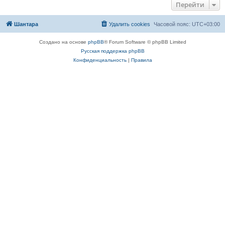
Перейти
Шантара
Удалить cookies
Часовой пояс:
UTC+03:00
Создано на основе
phpBB
® Forum Software © phpBB Limited
Русская поддержка phpBB
Конфиденциальность
|
Правила