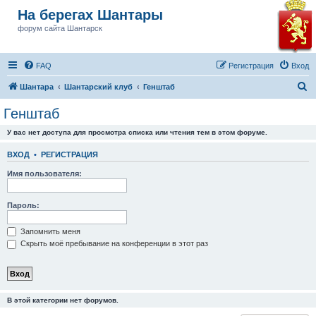
На берегах Шантары
форум сайта Шантарск
FAQ
Регистрация
Вход
П
Шантара
Шантарский клуб
Генштаб
о
Генштаб
и
У вас нет доступа для просмотра списка или чтения тем в этом форуме.
с
к
ВХОД
•
РЕГИСТРАЦИЯ
Имя пользователя:
Пароль:
Запомнить меня
Скрыть моё пребывание на конференции в этот раз
В этой категории нет форумов.