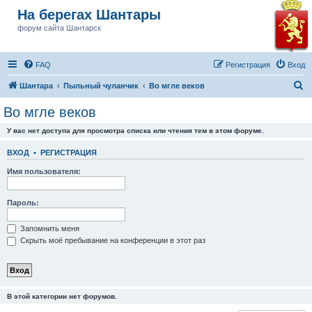
На берегах Шантары
форум сайта Шантарск
FAQ
Регистрация
Вход
П
Шантара
Пыльный чуланчик
Во мгле веков
о
Во мгле веков
и
У вас нет доступа для просмотра списка или чтения тем в этом форуме.
с
к
ВХОД
•
РЕГИСТРАЦИЯ
Имя пользователя:
Пароль:
Запомнить меня
Скрыть моё пребывание на конференции в этот раз
В этой категории нет форумов.