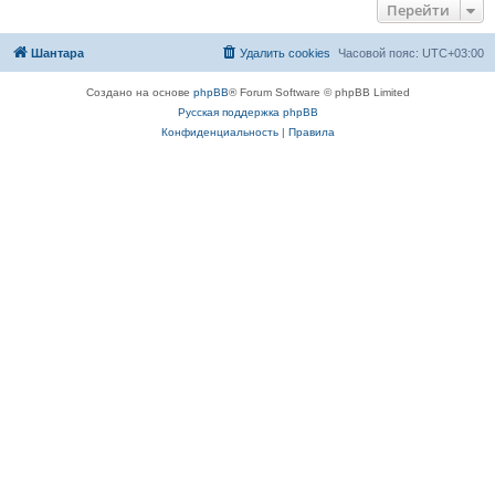
Перейти
Шантара
Удалить cookies
Часовой пояс:
UTC+03:00
Создано на основе
phpBB
® Forum Software © phpBB Limited
Русская поддержка phpBB
Конфиденциальность
|
Правила