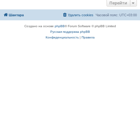
Перейти
Шантара
Удалить cookies
Часовой пояс:
UTC+03:00
Создано на основе
phpBB
® Forum Software © phpBB Limited
Русская поддержка phpBB
Конфиденциальность
|
Правила