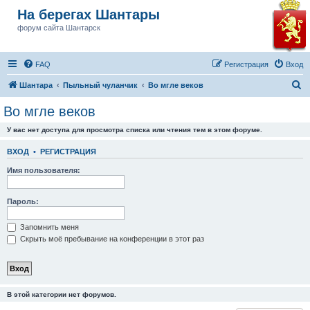
На берегах Шантары
форум сайта Шантарск
FAQ
Регистрация
Вход
П
Шантара
Пыльный чуланчик
Во мгле веков
о
Во мгле веков
и
У вас нет доступа для просмотра списка или чтения тем в этом форуме.
с
к
ВХОД
•
РЕГИСТРАЦИЯ
Имя пользователя:
Пароль:
Запомнить меня
Скрыть моё пребывание на конференции в этот раз
В этой категории нет форумов.