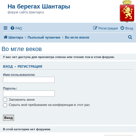
На берегах Шантары
форум сайта Шантарск
FAQ
Регистрация
Вход
П
Шантара
Пыльный чуланчик
Во мгле веков
о
Во мгле веков
и
У вас нет доступа для просмотра списка или чтения тем в этом форуме.
с
к
ВХОД
•
РЕГИСТРАЦИЯ
Имя пользователя:
Пароль:
Запомнить меня
Скрыть моё пребывание на конференции в этот раз
В этой категории нет форумов.