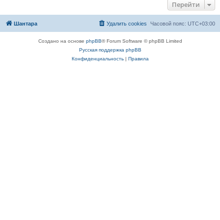
Перейти
Шантара
Удалить cookies
Часовой пояс:
UTC+03:00
Создано на основе
phpBB
® Forum Software © phpBB Limited
Русская поддержка phpBB
Конфиденциальность
|
Правила