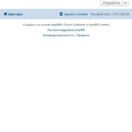
Перейти
Шантара
Удалить cookies
Часовой пояс:
UTC+03:00
Создано на основе
phpBB
® Forum Software © phpBB Limited
Русская поддержка phpBB
Конфиденциальность
|
Правила