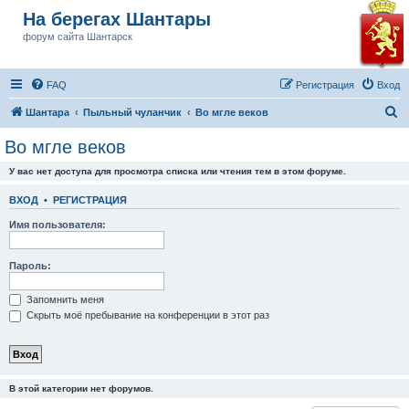
На берегах Шантары
форум сайта Шантарск
FAQ
Регистрация
Вход
П
Шантара
Пыльный чуланчик
Во мгле веков
о
Во мгле веков
и
У вас нет доступа для просмотра списка или чтения тем в этом форуме.
с
к
ВХОД
•
РЕГИСТРАЦИЯ
Имя пользователя:
Пароль:
Запомнить меня
Скрыть моё пребывание на конференции в этот раз
В этой категории нет форумов.